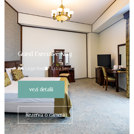
Grand Executive King
Large Bed
Extra Service
vezi detalii
Rezerva o camera