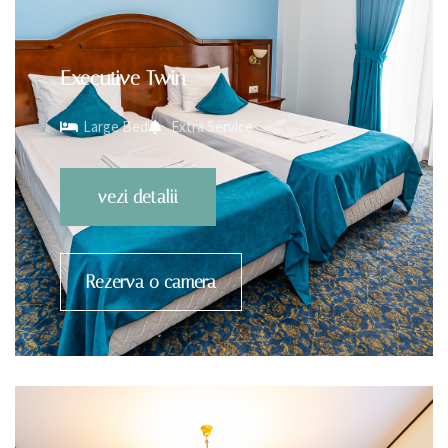
Executive Twin
Large Bed
Extra Service
vezi detalii
Rezerva o camera